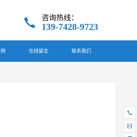
咨询热线：
139-7428-9723
案例
在线留言
联系我们