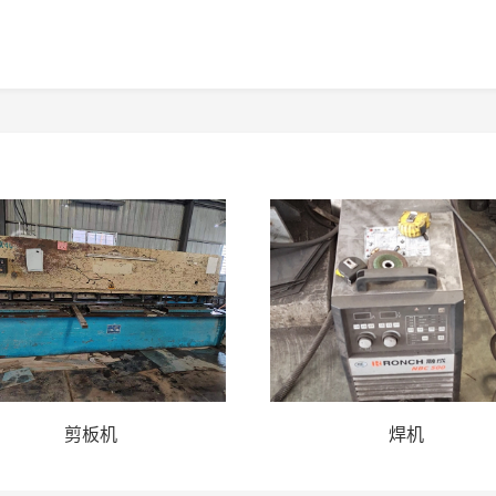
剪板机
焊机